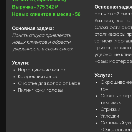
Выручка - 775 342 ₽
Основная задач
Новых клиентов в месяц - 56
Нет четкой сист
бизнеса, все по 
Сложности с ко
Основная задача:
сталкиваюсь: п
Понять откуда привлекать
записях (мертвый
новых клиентов и обрести
приход новых кл
уверенность в своих силах
удержание клие
новых мастеров
Услуги:
Наращивание волос
Услуги:
Коррекция волос
Рост х2 — х10 всего
Окрашивание
Счастье для волос от Lebel
тон
Пилинг кожи головы
за месяц
Сложные окр
техниках
Вы поймете, как использовать
Стрижки
инструменты не зависимо
Укладки
от сезона, количества мастеров
Салонный ух
и других факторов. Выстроенный
«Оздоровлен
процесс работы и постоянный рост