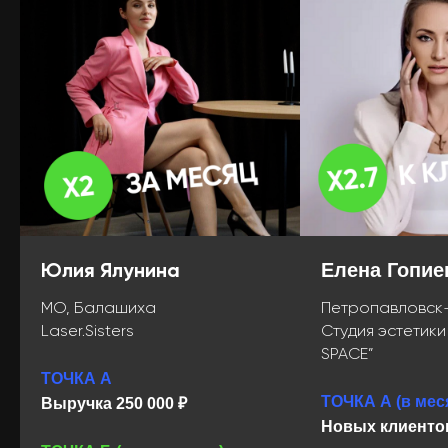
Поддержка
кураторов 25/8
Юлия Ялунина
Елена Гопие
Куратор-эксперт будет вовлечён
в ваше обучение на всех этапах.
МО, Балашиха
Петропавловск-
Поможет с выполнением заданий,
Laser.Sisters
Студия эстетики
ответит на вопросы и замотивирует
SPACE”
ТОЧКА А
ТОЧКА А (в мес
Выручка 250 000 ₽
Новых клиенто