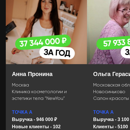
Абсолютная
гарантия
Если вы не получите результат,
можете сделать возврат или
работать с нами дальше до
результата бесплатно.
Анна Пронина
Ольга Герас
Москва
Московская обл
Клиника косметологии и
Новосиньково
эстетики тела “NewYou”
Салон красоты 
ТОЧКА А
ТОЧКА А
Выручка - 946 000 ₽
Выручка - 3 100
Новые клиенты - 102
Клиенты - 5100