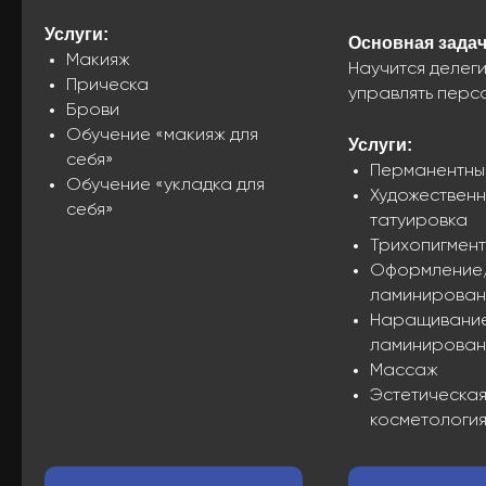
Услуги:
Основная задач
Макияж
Научится делег
Прическа
управлять перс
Брови
Обучение «макияж для
Услуги:
себя»
Перманентны
Обучение «укладка для
Художествен
себя»
татуировка
Трихопигмен
Оформление
ламинирован
Наращивани
ламинирован
Массаж
Эстетическа
косметологи