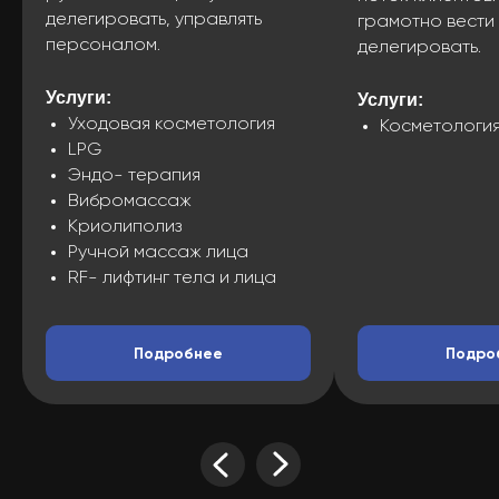
делегировать, управлять
грамотно вести 
персоналом.
делегировать.
Услуги:
Услуги:
Уходовая косметология
Косметологи
LPG
Эндо- терапия
Вибромассаж
Криолиполиз
Ручной массаж лица
RF- лифтинг тела и лица
Подробнее
Подро