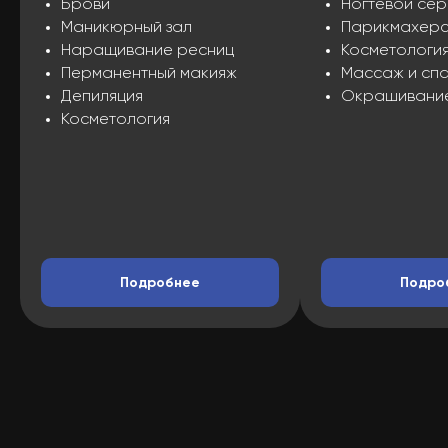
Брови
Ногтевой сер
Маникюрный зал
Парикмахерс
Наращивание ресниц
Косметологи
Перманентный макияж
Массаж и сп
Депиляция
Окрашивание
Косметология
Подробнее
Подро