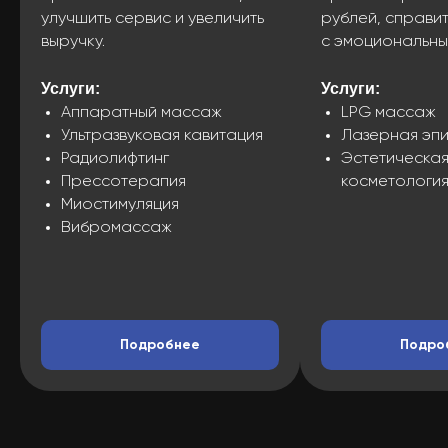
улучшить сервис и увеличить
рублей, справит
выручку.
с эмоциональн
Услуги:
Услуги:
Аппаратный массаж
LPG массаж
Ультразвуковая кавитация
Лазерная эпи
Радиолифтинг
Эстетическа
Прессотерапия
косметологи
Миостимуляция
Вибромассаж
Подробнее
Подро