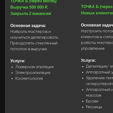
ТОЧКА Б (через месяц)
ТОЧКА Б (через
Выручка 500 000 ₽,
Новых клиенто
Закрыла 2 вакансии
Основная задач
Основная задача:
Настроить пото
Набрать мастеров и
клиентов в сало
Нетворкинг
научиться делегировать.
работы мастеро
Преодолеть стеклянный
с действующими
управление
потолок в выручке.
предпринимателями
Услуги:
Услуги:
Вас ждёт много общения
Депиляция/ э
Лазерная эпиляция
и совместной работы с другими
Аппаратный у
Электроэпиляция
участниками —
Удаление пиг
Косметология
предпринимателями и
склеротерап
руководителями, которые, как и вы
хотят создавать успешный бизнес
Аппаратный 
массаж
Брови
Ресницы