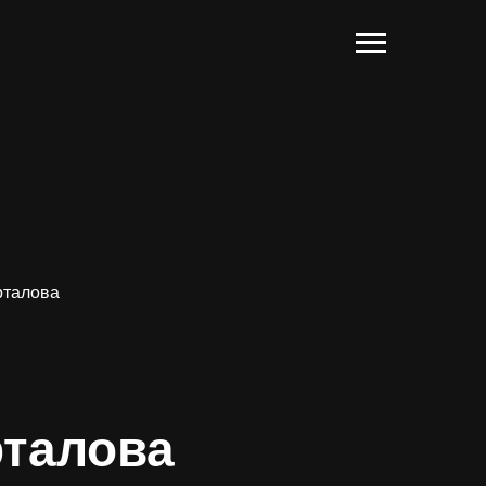
рталова
рталова