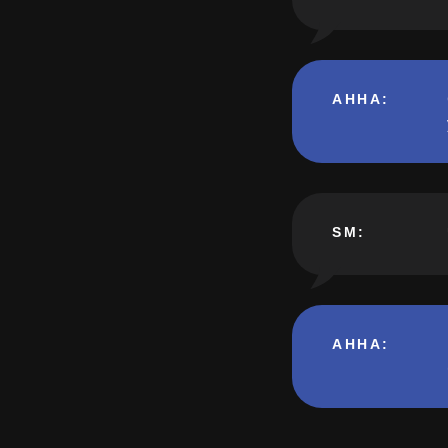
АННА
:
SM:
АННА
: