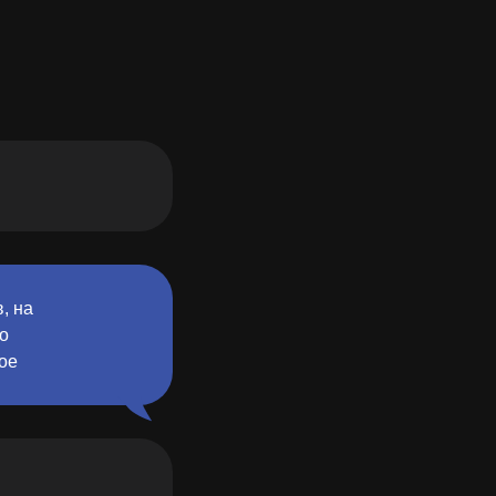
, на
то
ое