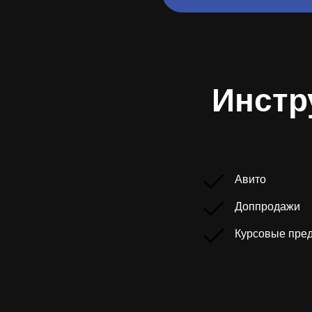
Инстр
Авито
Доппродажи
Курсовые пре