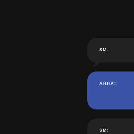
SM:
АННА
:
SM: