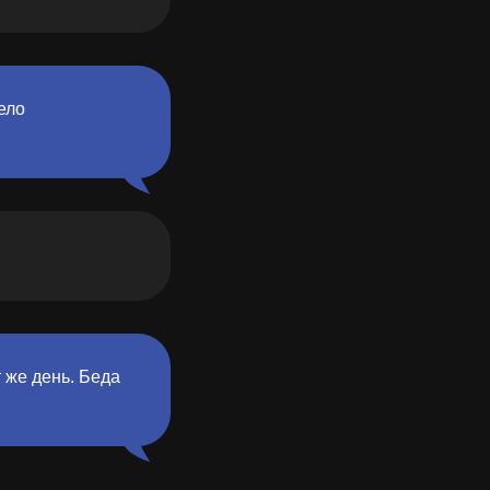
ело
 же день. Беда