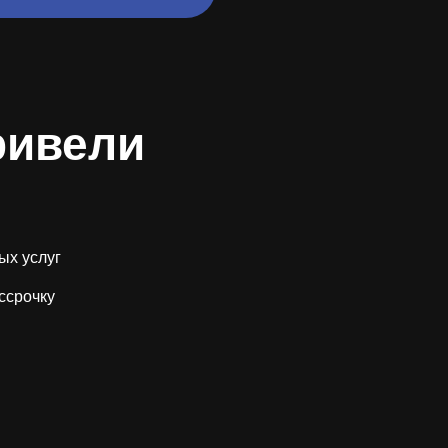
ривели
ых услуг
ссрочку