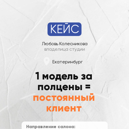
КЕЙС
Любовь Колесникова
владелица студии
Екатеринбург
1 модель за
полцены =
постоянный
клиент
Направление салона: