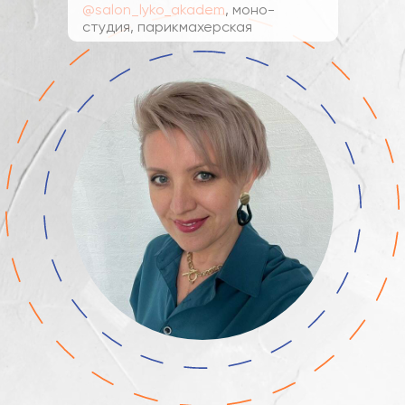
@salon_lyko_akadem
, моно-
студия, парикмахерская