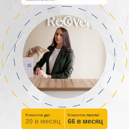
Клиентов
до:
Клиентов
после:
20 в месяц
66 в месяц