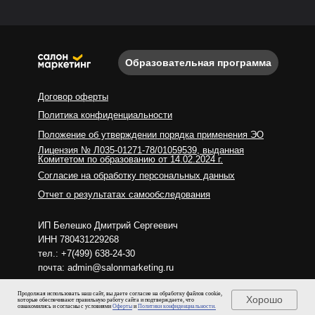
По всем вопросам:
Образовательная программа
mail@salonmarketing.ru
Договор оферты
8 800 333-45-27
Политика конфиденциальности
Положение об утверждении порядка применения ЭО
Лицензия № Л035-01271-78/01059539, выданная
Комитетом по образованию от 14.02.2024 г.
Согласие на обработку персональных данных
Отчет о результатах самообследования
ИП Белешко Дмитрий Сергеевич
ИНН 780431229268
тел.: +7(499) 638-24-30
почта: admin@salonmarketing.ru
Продолжая использовать наш сайт, вы даете согласие на обработку файлов cookie,
© 2026 Салон Маркетинг
Хорошо
которые обеспечивают правильную работу сайта и подтверждаете, что
ознакомились и согласны с условиями
Оферты
и
Политики конфиденциальности.