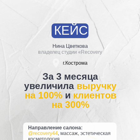
КЕЙС
Нина Цветкова
владелец студии «Recovery
г.Кострома
За 3 месяца
увеличила
выручку
на 100%
и
клиентов
на 300%
Направление салона:
@recovery44
, массаж, эстетическая
косметология