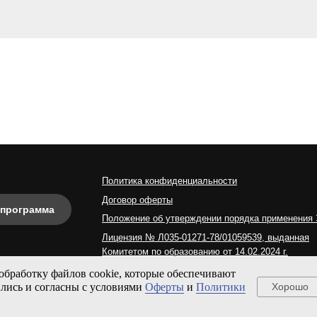
Политика конфиденциальности
Договор оферты
 программа
Положение об утверждении порядка применения
Лицензия № Л035-01271-78/01059539, выданная
Комитетом по образованию от 14.02.2024 г.
Согласие на обработку персональных данных
 обработку файлов cookie, которые обеспечивают
ились и согласны с условиями
Оферты
и
Политики
Хорошо
Отчет о результатах самообследования