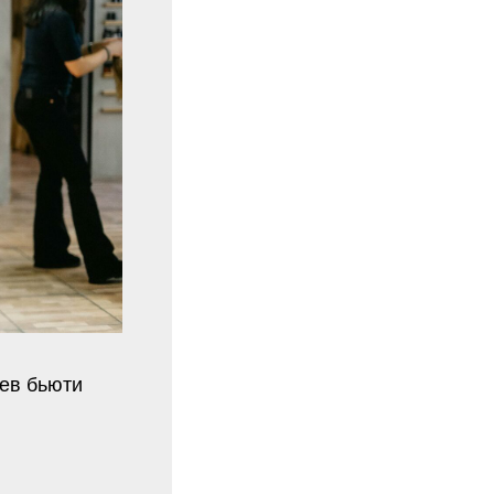
оев бьюти