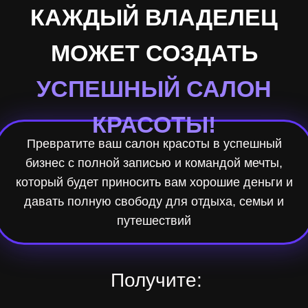
КАЖДЫЙ ВЛАДЕЛЕЦ
МОЖЕТ СОЗДАТЬ
УСПЕШНЫЙ САЛОН
КРАСОТЫ!
Превратите ваш салон красоты в успешный
бизнес с полной записью и командой мечты,
который будет приносить вам хорошие деньги и
давать полную свободу для отдыха, семьи и
путешествий
Получите:
1
2
Сотни готовых
рабочих инструкций,
Индивидуальную
собранных за 10 лет
траекторию
раскрутки 5000+
развития бизнеса
салонов красоты