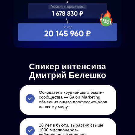
Спикер интенсива
Дмитрий Белешко
Основатель крупнейшего бьюти-
сообщества — Salon Marketing,
объединяющего профессионалов
по всему миру
18 лет в бьюти, вырастил свыше
1000 миллионеров-
собственников салонов