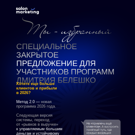
СПЕЦИАЛЬНОЕ
ЗАКРЫТОЕ
ПРЕДЛОЖЕНИЕ ДЛЯ
УЧАСТНИКОВ ПРОГРАММ
ДМИТРИЯ БЕЛЕШКО
Хотите еще больше
клиентов и прибыли
в 2026?
Метод 2.0 —
новая
программа 2026 года.
Следующая версия
системы, переход
от «рывков в выручке»
к управляемым большим
деньгам и устойчивому