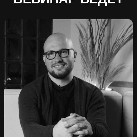
— Автор книги «Прибыльная
парикмахерская"
Зарегистрируйтесь и получите
бонусы:
9 примеров
кликбейтных
заголовков