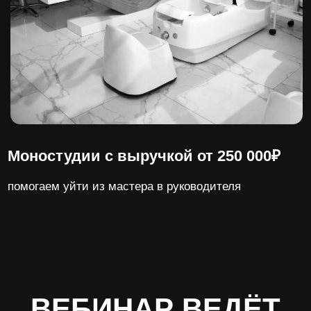
Дмитрий Белешко
Основатель Salon Marketing
— Маркетолог-практик с 12-летним опытом
в индустрии красоты (1000+ кейсов)
— Ex-совладелец салона красоты
ПЕРСОНА ArtPlay (2,5 млн ₽ на 65 м²)
— Основатель сообщества руководителей
индустрии красоты Salon Marketing (помогли
более, чем 7000+ ПИК по всей России)
— Партнер в Управляющей Компании для
салонов красоты (больше 150 салонов в
сопровождении под ключ)
—Организатор конференций «Бьюти-
ковчег», Beauty Digital Forum, Salon
Marketing Forum, Salon Marketing Summit