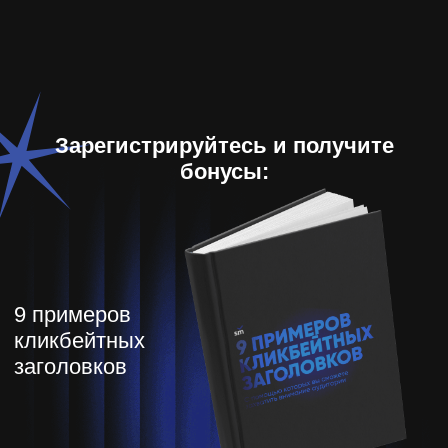
Я сразу наняла ассистента, теперь
мне проще.
Из 300 рассылок по
холодной базе, 29 откликнулись, 9
записались. По потеряшкам из 140
рассылок, уже 11 записей есть. Подняли
на 1 пункт 2gis.