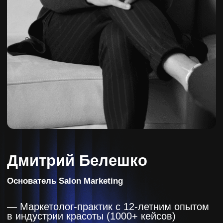
150 источников
привлечения
клиентов для
beauty-бизнеса
Принять участие
Наши вебинары
ежедневно смотрят более
500 предпринимателей