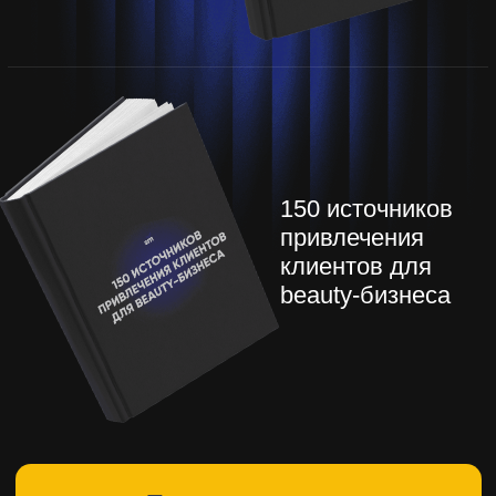
С вашими инструментам очень легко
находятся хорошие мастера.
Завтра
одну из новеньких выводим сразу на
клиентский день и у нее уже практически
весь день забит.
Что говорят о
наших вебинарах