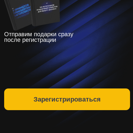
Зарегистрироваться
ЧТО ВЫ
ПОЛУЧИТЕ?
Тайны интенсива «Быстрые
деньги" бесплатно только на этом
вебинаре (вместо 300 000 рублей)
Какие инструменты сработали и
принесли деньги нашим
участникам?