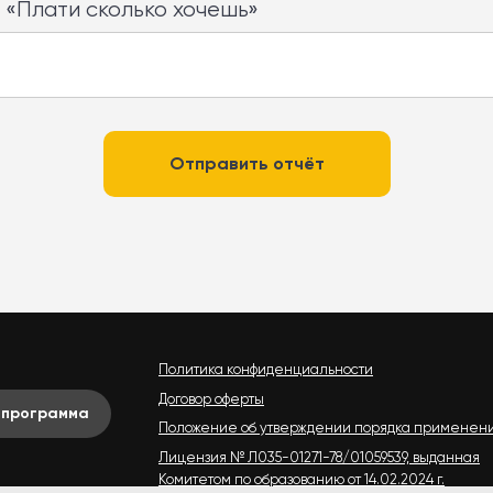
 «Плати сколько хочешь»
Отправить отчёт
Политика конфиденциальности
Договор оферты
 программа
Положение об утверждении порядка применен
Лицензия № Л035-01271-78/01059539, выданная
Комитетом по образованию от 14.02.2024 г.