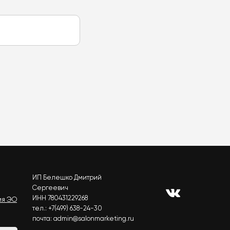
ИП Белешко Дмитрий
Сергеевич
ИНН 780431229268
ия ЭО
тел.: +7(499) 638-24-30
почта: admin@salonmarketing.ru